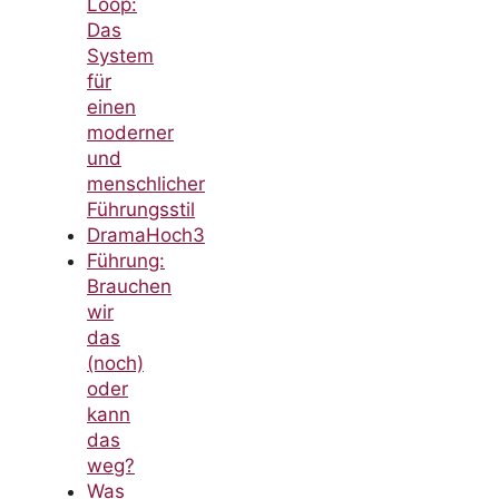
Loop:
Das
System
für
einen
moderner
und
menschlicher
Führungsstil
DramaHoch3
Führung:
Brauchen
wir
das
(noch)
oder
kann
das
weg?
Was