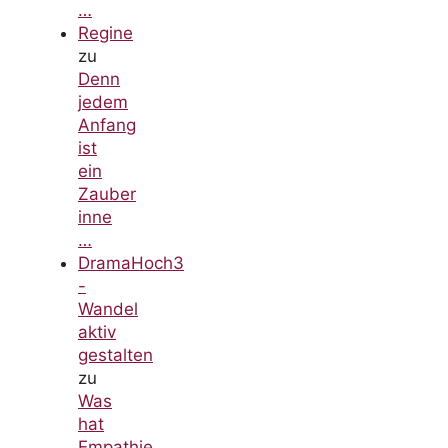
…
Regine
zu
Denn
jedem
Anfang
ist
ein
Zauber
inne
…
DramaHoch3
-
Wandel
aktiv
gestalten
zu
Was
hat
Empathie