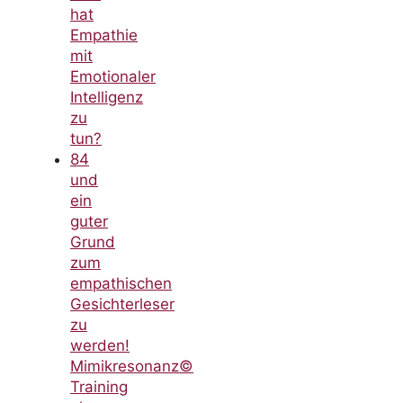
hat
Empathie
mit
Emotionaler
Intelligenz
zu
tun?
84
und
ein
guter
Grund
zum
empathischen
Gesichterleser
zu
werden!
Mimikresonanz©
Training