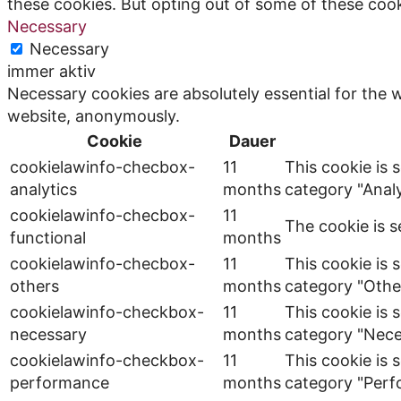
these cookies. But opting out of some of these coo
Necessary
Necessary
immer aktiv
Necessary cookies are absolutely essential for the w
website, anonymously.
Cookie
Dauer
cookielawinfo-checbox-
11
This cookie is 
analytics
months
category "Analy
cookielawinfo-checbox-
11
The cookie is s
functional
months
cookielawinfo-checbox-
11
This cookie is 
others
months
category "Othe
cookielawinfo-checkbox-
11
This cookie is 
necessary
months
category "Nece
cookielawinfo-checkbox-
11
This cookie is 
performance
months
category "Perf