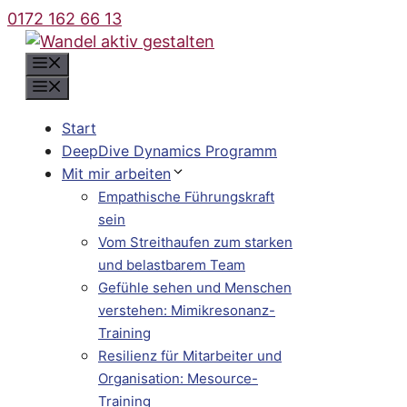
Zum
0172 162 66 13
Inhalt
springen
Menü
Menü
Start
DeepDive Dynamics Programm
Mit mir arbeiten
Empathische Führungskraft
sein
Vom Streithaufen zum starken
und belastbarem Team
Gefühle sehen und Menschen
verstehen: Mimikresonanz-
Training
Resilienz für Mitarbeiter und
Organisation: Mesource-
Training