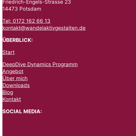
Friedrich-Engels-Strasse 23
14473 Potsdam
Tel: 0172 162 66 13
kontakt@wandelaktivgestalten.de
ÜBERBLICK:
Start
DeepDive Dynamics Programm
Angebot
Über mich
Downloads
Blog
Kontakt
SOCIAL MEDIA: