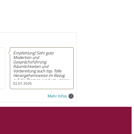
hr gute
Empfehlung! Mir fällt es jetzt
leichter alle im Team zu sehen
ung.
und ihre Leistungen
n und
anzuerkennen.
ch top. Tolle
ise im Bezug
 rund um unsere
01.07.2026
ben den Termin
sen, mit dem
gekommen zu
Mehr Infos
wierigere Punkte
ktiv begleitet
hrenden sowie
deen und
en angegangen.