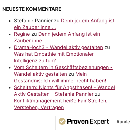
NEUESTE KOMMENTARE
Stefanie Pannier
zu
Denn jedem Anfang ist
ein Zauber inne …
Regine
zu
Denn jedem Anfang ist ein
Zauber inne …
DramaHoch3 - Wandel aktiv gestalten
zu
Was hat Empathie mit Emotionaler
Intelligenz zu tun?
Vom Scheitern in Geschäftsbeziehungen -
Wandel aktiv gestalten
zu
Mein
Geständnis: Ich will immer recht haben!
Scheitern: Nichts für Angsthasen! - Wandel
Aktiv Gestalten - Stefanie Pannier
zu
Konfliktmanagement heißt: Fair Streiten,
Verstehen, Vertragen
Kunde