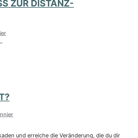
S ZUR DISTANZ-Ü
ier
T?
nnier
aden und erreiche die Veränderung, die du dir