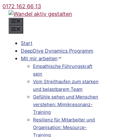
Zum
0172 162 66 13
Inhalt
springen
Menü
Menü
Start
DeepDive Dynamics Programm
Mit mir arbeiten
Empathische Führungskraft
sein
Vom Streithaufen zum starken
und belastbarem Team
Gefühle sehen und Menschen
verstehen: Mimikresonanz-
Training
Resilienz für Mitarbeiter und
Organisation: Mesource-
Training