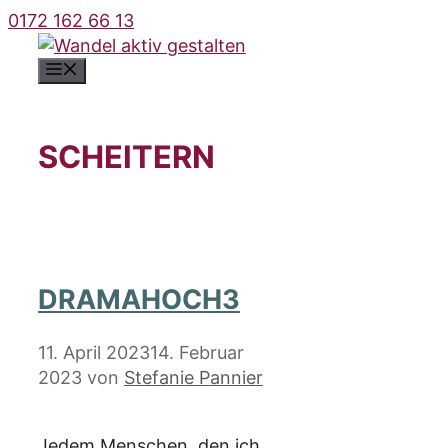
Zum
0172 162 66 13
Inhalt
springen
Menü
SCHEITERN
DRAMAHOCH3
11. April 2023
14. Februar
2023
von
Stefanie Pannier
Jedem Menschen, den ich