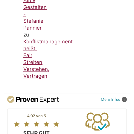
Aktiv
Gestalten
-
Stefanie
Pannier
zu
Konfliktmanagement
heißt:
Fair
Streiten,
Verstehen,
Vertragen
Mehr Infos
4,92 von 5
SEHR GUT