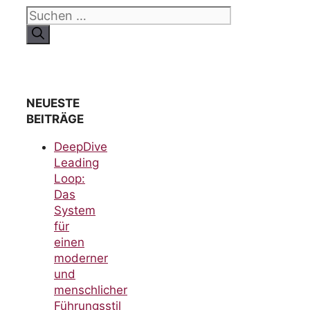
Suchen
nach:
NEUESTE
BEITRÄGE
DeepDive
Leading
Loop:
Das
System
für
einen
moderner
und
menschlicher
Führungsstil