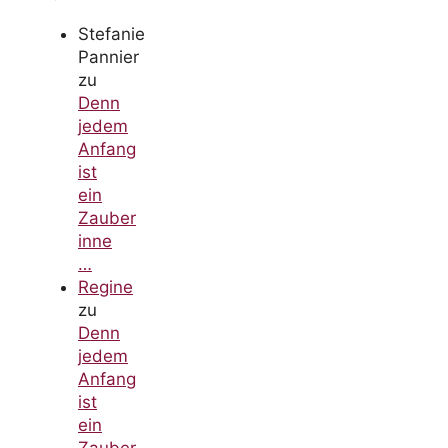
Stefanie
Pannier
zu
Denn
jedem
Anfang
ist
ein
Zauber
inne
…
Regine
zu
Denn
jedem
Anfang
ist
ein